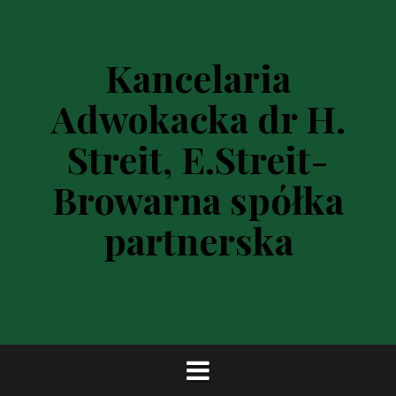
P
r
z
Kancelaria
e
s
Adwokacka dr H.
k
o
Streit, E.Streit-
c
z
Browarna spółka
d
o
partnerska
t
r
e
ś
c
i