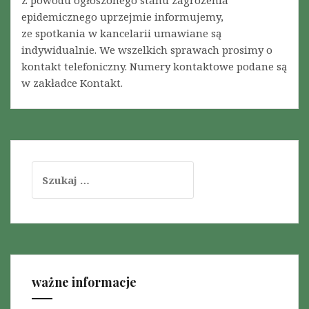
Z powodu ogłoszonego stanu zagrożenia
epidemicznego uprzejmie informujemy,
ze spotkania w kancelarii umawiane są
indywidualnie. We wszelkich sprawach prosimy o
kontakt telefoniczny. Numery kontaktowe podane są
w zakładce Kontakt.
S
z
u
k
a
j
:
ważne informacje