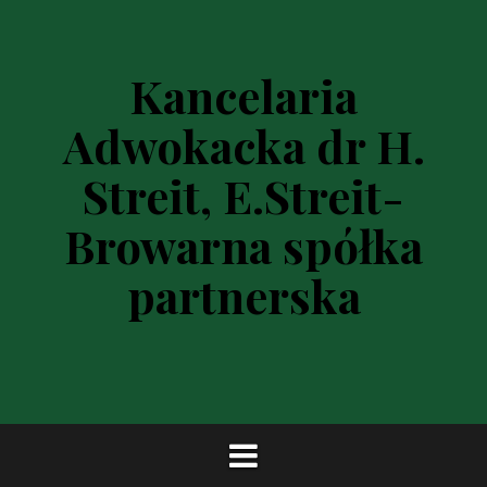
P
r
z
Kancelaria
e
s
Adwokacka dr H.
k
o
Streit, E.Streit-
c
z
Browarna spółka
d
o
partnerska
t
r
e
ś
c
i