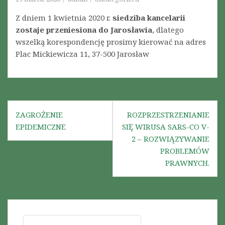
Z dniem 1 kwietnia 2020 r.
siedziba kancelarii
zostaje przeniesiona do Jarosławia
, dlatego
wszelką korespondencję prosimy kierować na adres
Plac Mickiewicza 11, 37-500 Jarosław
N
ZAGROŻENIE
ROZPRZESTRZENIANIE
EPIDEMICZNE
SIĘ WIRUSA SARS-CO V-
a
2 – ROZWIĄZYWANIE
w
PROBLEMÓW
PRAWNYCH.
i
g
a
c
S