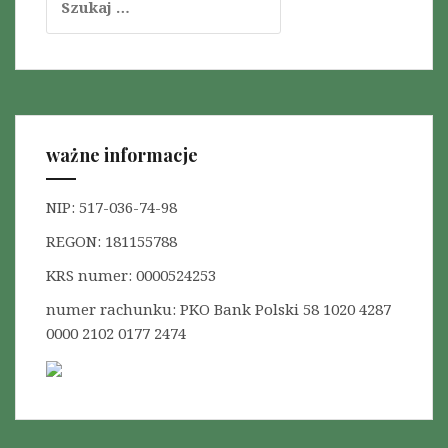
j
z
u
a
k
w
a
p
j
:
i
ważne informacje
s
u
NIP: 517-036-74-98
REGON: 181155788
KRS numer: 0000524253
numer rachunku: PKO Bank Polski 58 1020 4287
0000 2102 0177 2474