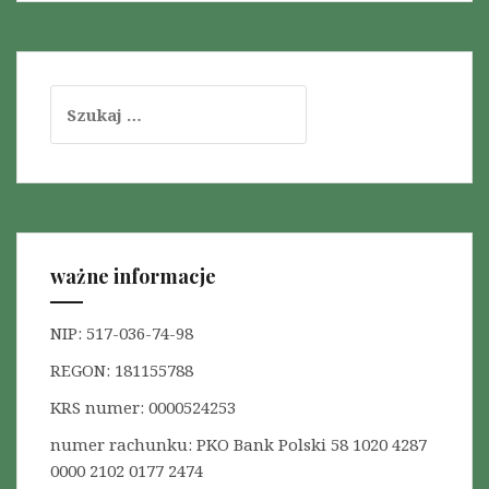
S
z
u
k
a
j
:
ważne informacje
NIP: 517-036-74-98
REGON: 181155788
KRS numer: 0000524253
numer rachunku: PKO Bank Polski 58 1020 4287
0000 2102 0177 2474