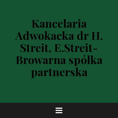
P
r
z
Kancelaria
e
s
Adwokacka dr H.
k
o
Streit, E.Streit-
c
z
Browarna spółka
d
o
partnerska
t
r
e
ś
c
i