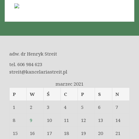
adw. dr Henryk Streit
tel. 606 984 623
streit@kancelariastreit.pl
marzec 2021
P
W
Ś
C
P
S
N
1
2
3
4
5
6
7
8
9
10
11
12
13
14
15
16
17
18
19
20
21