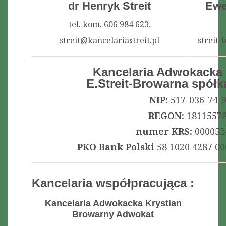
dr Henryk Streit
Ewe
tel. kom. 606 984 623,
streit@kancelariastreit.pl
streit
Kancelaria Adwokacka d
E.Streit-Browarna spółk
NIP:
517-036-74-
REGON:
1811557
numer KRS:
000052
PKO Bank Polski
58 1020 4287 00
Kancelaria współpracująca :
Kancelaria Adwokacka Krystian
Browarny Adwokat