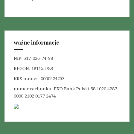
z
u
k
a
j
:
ważne informacje
NIP: 517-036-74-98
REGON: 181155788
KRS numer: 0000524253
numer rachunku: PKO Bank Polski 58 1020 4287
0000 2102 0177 2474