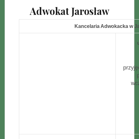
Adwokat Jarosław
Kancelaria Adwokacka w Ja
przyję
wc