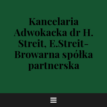
P
r
z
Kancelaria
e
s
Adwokacka dr H.
k
o
Streit, E.Streit-
c
z
Browarna spółka
d
o
partnerska
t
r
e
ś
c
i