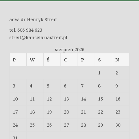
adw. dr Henryk Streit
tel. 606 984 623
streit@kancelariastreit.pl
sierpień 2026
P
W
Ś
C
P
S
N
1
2
3
4
5
6
7
8
9
10
11
12
13
14
15
16
17
18
19
20
21
22
23
24
25
26
27
28
29
30
31