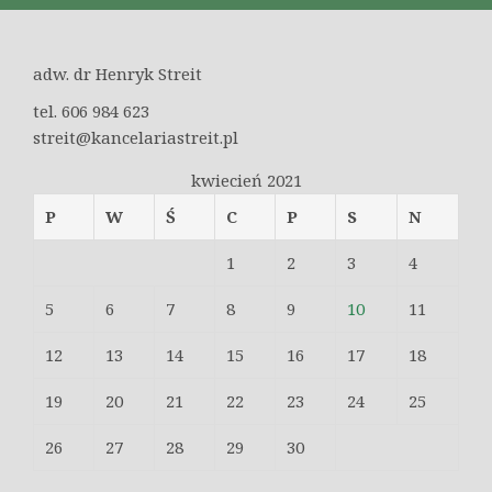
adw. dr Henryk Streit
tel. 606 984 623
streit@kancelariastreit.pl
kwiecień 2021
P
W
Ś
C
P
S
N
1
2
3
4
5
6
7
8
9
10
11
12
13
14
15
16
17
18
19
20
21
22
23
24
25
26
27
28
29
30