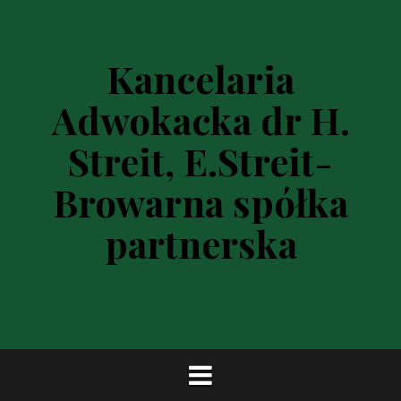
P
r
z
Kancelaria
e
s
Adwokacka dr H.
k
o
Streit, E.Streit-
c
z
Browarna spółka
d
o
partnerska
t
r
e
ś
c
i