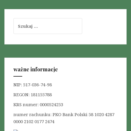
S
z
u
k
a
j
:
ważne informacje
NIP: 517-036-74-98
REGON: 181155788
KRS numer: 0000524253
numer rachunku: PKO Bank Polski 58 1020 4287
0000 2102 0177 2474