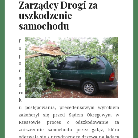
Zarządcy Drogi za
uszkodzenie
samochodu
P
o
p
o
n
a
d
ro
k
u postępowania, precedensowym wyrokiem
zakończył się przed Sądem Okręgowym w
Rzeszowie proces o odszkodowanie za
zniszczenie samochodu przez gałąź, która
oderwała się z przydrożnego drzewa na jadący