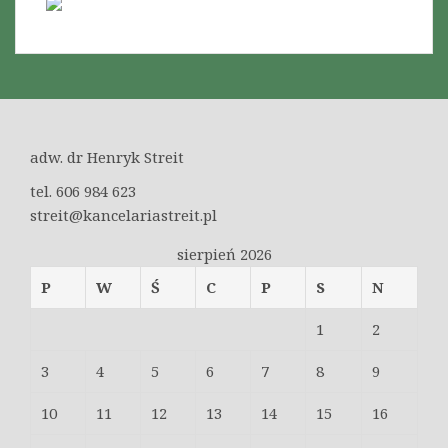
adw. dr Henryk Streit
tel. 606 984 623
streit@kancelariastreit.pl
sierpień 2026
P
W
Ś
C
P
S
N
1
2
3
4
5
6
7
8
9
10
11
12
13
14
15
16