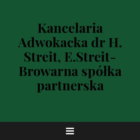
P
r
z
Kancelaria
e
s
Adwokacka dr H.
k
o
Streit, E.Streit-
c
z
Browarna spółka
d
o
partnerska
t
r
e
ś
c
i