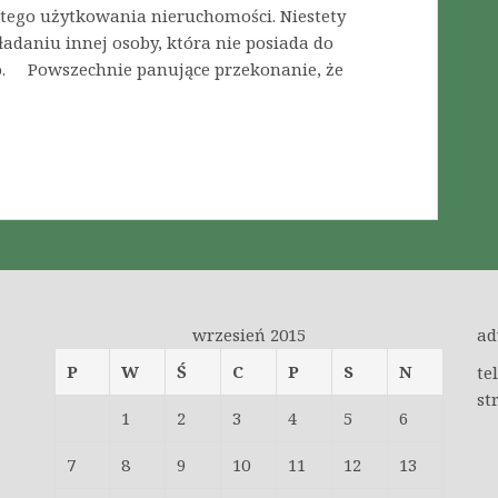
stego użytkowania nieruchomości. Niestety
adaniu innej osoby, która nie posiada do
o. Powszechnie panujące przekonanie, że
wrzesień 2015
ad
P
W
Ś
C
P
S
N
te
st
1
2
3
4
5
6
7
8
9
10
11
12
13