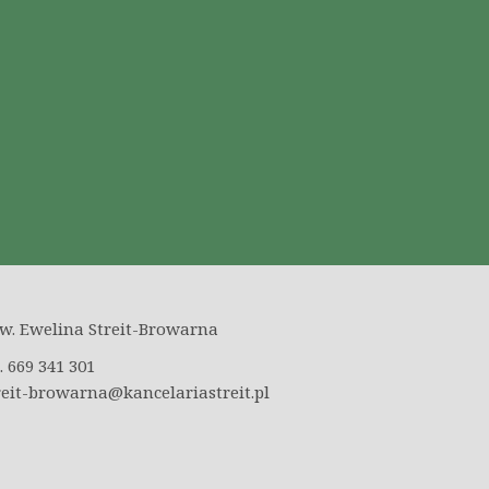
w. Ewelina Streit-Browarna
l. 669 341 301
reit-browarna@kancelariastreit.pl