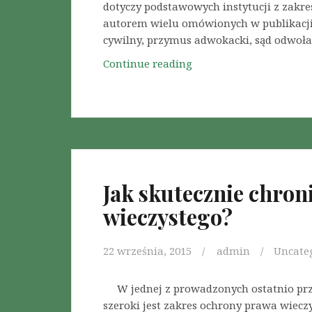
Z
dotyczy podstawowych instytucji z zakre
b
a
autorem wielu omówionych w publikacji 
u
r
cywilny, przymus adwokacki, sąd odwoł
n
z
a
Continue reading
L
ą
ł
e
d
e
k
c
m
s
y
P
y
D
r
k
r
a
o
o
w
n
Jak skutecznie chro
g
C
p
i
z
wieczystego?
o
z
ł
l
a
o
s
22 września, 2015
admin
Uncate
u
w
k
s
i
i
W jednej z prowadzonych ostatnio prze
z
e
e
szeroki jest zakres ochrony prawa wiecz
k
k