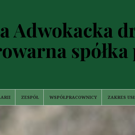
a Adwokacka dr 
rowarna spółka
ARII
ZESPÓŁ
WSPÓŁPRACOWNICY
ZAKRES US