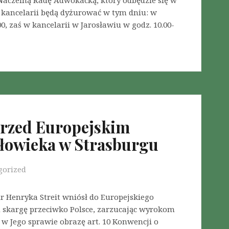
aczelną Radę Adwokacką, który odbędzie się w
j kancelarii będą dyżurować w tym dniu: w
0, zaś w kancelarii w Jarosławiu w godz. 10.00-
przed Europejskim
łowieka w Strasburgu
gorized
dr Henryka Streit wniósł do Europejskiego
 skargę przeciwko Polsce, zarzucając wyrokom
w Jego sprawie obrazę art. 10 Konwencji o