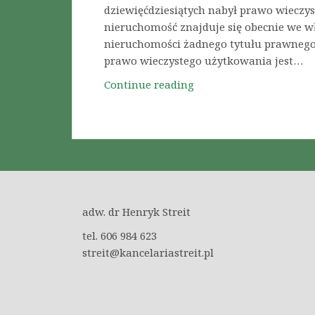
j
dziewięćdziesiątych nabył prawo wieczy
o
a
p
nieruchomość znajduje się obecnie we wł
d
w
r
nieruchomości żadnego tytułu prawneg
z
S
o
prawo wieczystego użytkowania jest…
e
t
c
n
r
Continue reading
J
e
i
a
a
d
e
s
k
u
s
b
s
r
a
u
k
y
m
r
u
k
o
g
t
a
c
u
e
r
adw. dr Henryk Streit
h
c
n
o
tel. 606 984 623
z
e
d
streit@kancelariastreit.pl
n
j
u
i
e
c