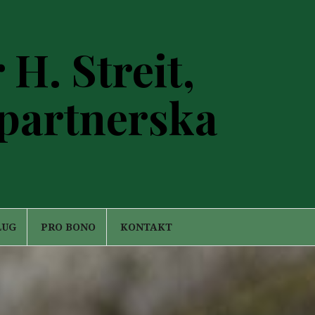
H. Streit,
 partnerska
ŁUG
PRO BONO
KONTAKT