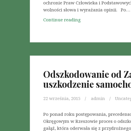
ochronie Praw Człowieka i Podstawowyc
wolności słowa i wyrażania opinii. Po…
Continue reading
S
k
u
t
e
c
z
n
Odszkodowanie od Za
y
uszkodzenie samoch
a
d
w
22 września, 2015
admin
Uncate
o
k
Po ponad roku postępowania, precedens
a
Okręgowym w Rzeszowie proces o odszk
t
gałąź, która oderwała się z przydrożneg