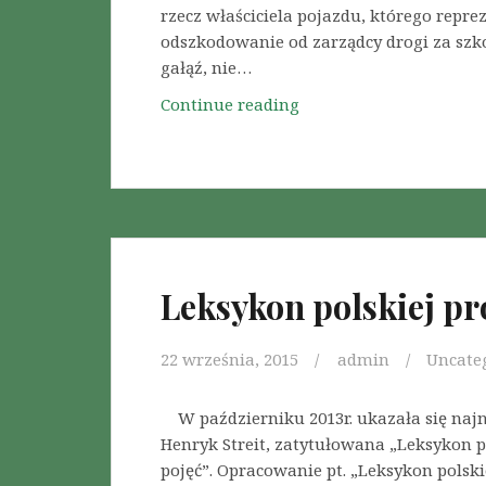
p
rzecz właściciela pojazdu, którego repre
r
odszkodowanie od zarządcy drogi za sz
z
gałąź, nie…
e
Continue reading
O
d
d
E
s
u
z
r
k
o
o
p
d
e
o
j
Leksykon polskiej pr
w
s
a
k
22 września, 2015
admin
Uncate
n
i
i
m
e
W październiku 2013r. ukazała się najn
T
o
Henryk Streit, zatytułowana „Leksykon p
r
d
pojęć”. Opracowanie pt. „Leksykon polsk
y