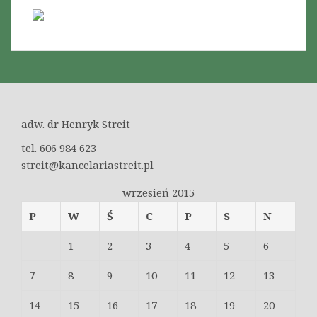
adw. dr Henryk Streit
tel. 606 984 623
streit@kancelariastreit.pl
wrzesień 2015
P
W
Ś
C
P
S
N
1
2
3
4
5
6
7
8
9
10
11
12
13
14
15
16
17
18
19
20