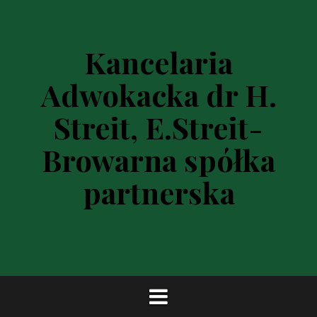
P
r
z
Kancelaria
e
s
Adwokacka dr H.
k
o
Streit, E.Streit-
c
z
Browarna spółka
d
o
partnerska
t
r
e
ś
c
i