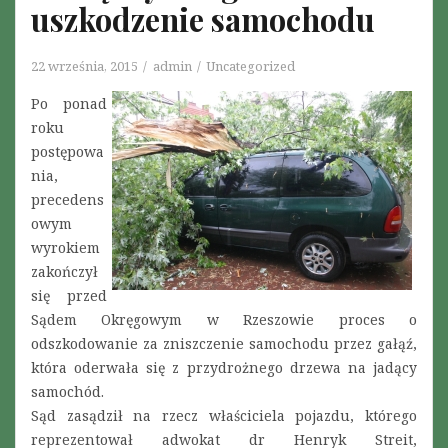
uszkodzenie samochodu
22 września, 2015
admin
Uncategorized
Po ponad
roku
postępowa
nia,
precedens
owym
wyrokiem
zakończył
się przed
Sądem Okręgowym w Rzeszowie proces o
odszkodowanie za zniszczenie samochodu przez gałąź,
która oderwała się z przydrożnego drzewa na jadący
samochód.
Sąd zasądził na rzecz właściciela pojazdu, którego
reprezentował adwokat dr Henryk Streit,