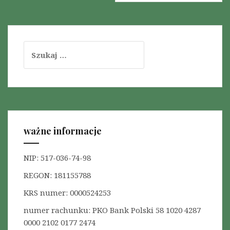
g
a
c
S
j
z
u
a
k
w
a
p
j
:
i
ważne informacje
s
u
NIP: 517-036-74-98
REGON: 181155788
KRS numer: 0000524253
numer rachunku: PKO Bank Polski 58 1020 4287
0000 2102 0177 2474