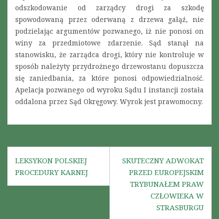
odszkodowanie od zarządcy drogi za szkodę
spowodowaną przez oderwaną z drzewa gałąź, nie
podzielając argumentów pozwanego, iż nie ponosi on
winy za przedmiotowe zdarzenie. Sąd stanął na
stanowisku, że zarządca drogi, który nie kontroluje w
sposób należyty przydrożnego drzewostanu dopuszcza
się zaniedbania, za które ponosi odpowiedzialność.
Apelacja pozwanego od wyroku Sądu I instancji została
oddalona przez Sąd Okręgowy. Wyrok jest prawomocny.
N
LEKSYKON POLSKIEJ
SKUTECZNY ADWOKAT
PROCEDURY KARNEJ
PRZED EUROPEJSKIM
a
TRYBUNAŁEM PRAW
w
CZŁOWIEKA W
STRASBURGU
i