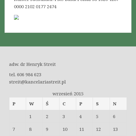
ć
0000 2102 0177 2474
p
r
a
w
o
u
ż
y
adw. dr Henryk Streit
t
k
tel. 606 984 623
o
streit@kancelariastreit.pl
w
wrzesień 2015
a
n
P
W
Ś
C
P
S
N
i
1
2
3
4
5
6
a
w
7
8
9
10
11
12
13
i