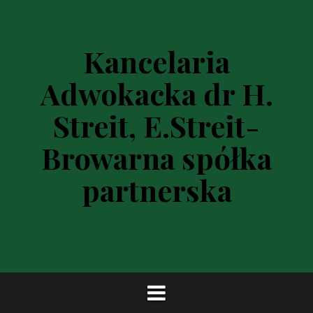
P
r
z
Kancelaria
e
s
Adwokacka dr H.
k
o
Streit, E.Streit-
c
z
Browarna spółka
d
o
partnerska
t
r
e
ś
c
i