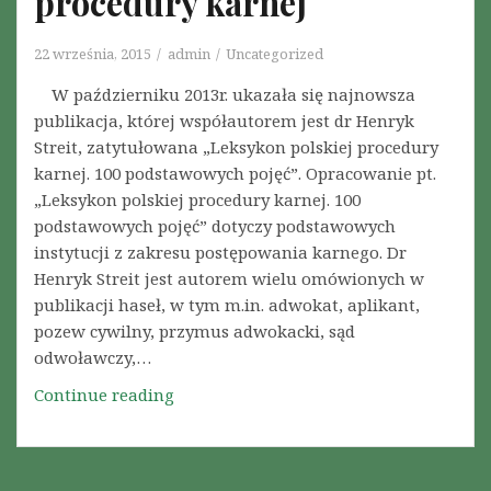
procedury karnej
s
o
k
w
22 września, 2015
admin
Uncategorized
i
a
m
n
W październiku 2013r. ukazała się najnowsza
T
i
publikacja, której współautorem jest dr Henryk
r
e
Streit, zatytułowana „Leksykon polskiej procedury
y
o
karnej. 100 podstawowych pojęć”. Opracowanie pt.
b
d
„Leksykon polskiej procedury karnej. 100
u
Z
podstawowych pojęć” dotyczy podstawowych
n
a
instytucji z zakresu postępowania karnego. Dr
a
r
Henryk Streit jest autorem wielu omówionych w
ł
z
publikacji haseł, w tym m.in. adwokat, aplikant,
e
ą
pozew cywilny, przymus adwokacki, sąd
m
d
odwoławczy,…
P
c
Continue reading
L
r
y
e
a
D
k
w
r
s
C
o