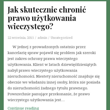
y
z
g
Jak skutecznie chronić
k
ł
i
o
prawo użytkowania
o
z
n
w
a
wieczystego?
p
i
u
o
e
s
l
22 września, 2015
admin
Uncategorized
k
z
s
a
k
W jednej z prowadzonych ostatnio przez
k
w
o
kancelarię spraw pojawił się problem jak szeroki
i
S
d
jest zakres ochrony prawa wieczystego
e
t
z
użytkowania. Klient w latach dziewięćdziesiątych
j
r
e
nabył prawo wieczystego użytkowania
p
a
n
nieruchomości. Niestety nieruchomość znajduje się
r
s
i
obecnie we władaniu innej osoby, która nie posiada
o
b
e
do nieruchomości żadnego tytułu prawnego.
c
u
s
Powszechnie panujące przekonanie, że prawo
e
r
a
wieczystego użytkowania jest…
d
g
m
Continue reading
u
J