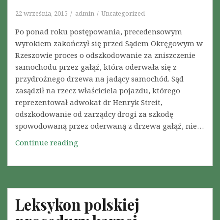
a
d
22 września, 2015
admin
Uncategorized
w
Po ponad roku postępowania, precedensowym
o
wyrokiem zakończył się przed Sądem Okręgowym w
k
Rzeszowie proces o odszkodowanie za zniszczenie
a
samochodu przez gałąź, która oderwała się z
t
przydrożnego drzewa na jadący samochód. Sąd
p
zasądził na rzecz właściciela pojazdu, którego
r
reprezentował adwokat dr Henryk Streit,
z
odszkodowanie od zarządcy drogi za szkodę
e
spowodowaną przez oderwaną z drzewa gałąź, nie…
d
Continue reading
E
O
u
d
r
s
o
z
p
k
Leksykon polskiej
e
o
j
d