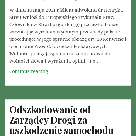
W dniu 10 maja 2011 r. klient adwokata dr Henryka
Streit wniósł do Europejskiego Trybunału Praw
Człowieka w Strasburgu skargę przeciwko Polsce,
zarzucając wyrokom wydanym przez sądy polskie
procedujące w Jego sprawie obrazę art. 10 Konwencji
o ochronie Praw Człowieka i Podstawowych
Wolności polegającą na naruszeniu prawa do
wolności słowa i wyrażania opinii. Po…
Continue reading
S
k
u
t
e
Odszkodowanie od
c
z
Zarządcy Drogi za
n
uszkodzenie samochodu
y