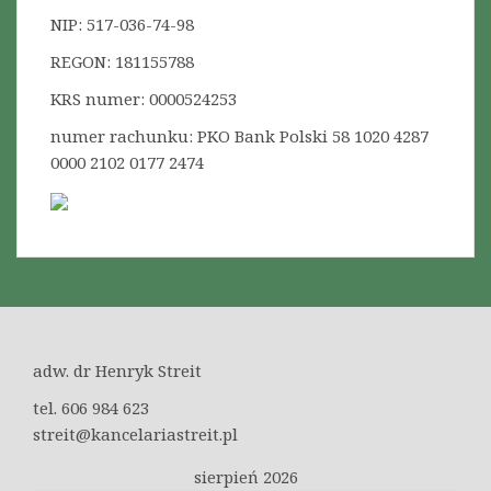
e
S
o
NIP: 517-036-74-98
j
U
P
w
REGON: 181155788
R
p
KRS numer: 0000524253
A
i
W
numer rachunku: PKO Bank Polski 58 1020 4287
A
0000 2102 0177 2474
s
C
a
E
c
L
N
h
E
G
O
adw. dr Henryk Streit
tel. 606 984 623
streit@kancelariastreit.pl
sierpień 2026