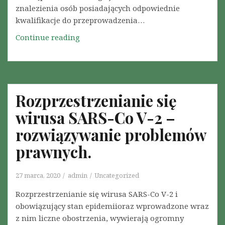
znalezienia osób posiadających odpowiednie
I
kwalifikacje do przeprowadzenia…
–
O
Continue reading
O
D
k
S
r
Z
e
K
s
O
Rozprzestrzenianie się
o
D
w
wirusa SARS-Co V-2 –
O
e
W
rozwiązywanie problemów
p
A
r
prawnych.
N
z
I
e
27 marca, 2020
admin
Uncategorized
E
g
O
Rozprzestrzenianie się wirusa SARS-Co V-2 i
l
D
obowiązujący stan epidemiioraz wprowadzone wraz
ą
S
z nim liczne obostrzenia, wywierają ogromny
d