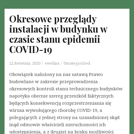
E
J
Okresowe przeglądy
N
Y
instalacji w budynku w
S
czasie stanu epidemii
U
K
COVID-19
C
E
22 kwietnia, 2020
ewelina
Uncategorized
S
Obowiązek nałożony na nas ustawą Prawo
K
budowlane w zakresie przeprowadzenia
A
okresowych kontroli stanu technicznego budynków
N
napotyka obecnie szereg przeszkód faktycznych
C
będących konsekwencją rozprzestrzeniania się
E
wirusa wywołującego chorobę COVID-19, a
L
polegających z jednej strony na uzasadnionej skąd
A
inąd odmowie właścicieli nieruchomości ich
R
udostępnienia, a z drugiej na braku możliwości
I