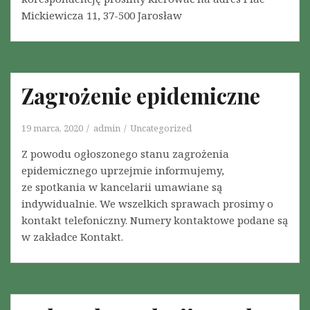
e
w
Mickiewicza 11, 37-500 Jarosław
n
c
i
z
a
a
n
s
i
Zagrożenie epidemiczne
i
e
e
s
19 marca, 2020
admin
s
Uncategorized
i
t
ę
Z powodu ogłoszonego stanu zagrożenia
a
w
epidemicznego uprzejmie informujemy,
n
i
ze spotkania w kancelarii umawiane są
u
r
indywidualnie. We wszelkich sprawach prosimy o
e
u
kontakt telefoniczny. Numery kontaktowe podane są
p
s
w zakładce Kontakt.
i
a
d
S
e
A
m
R