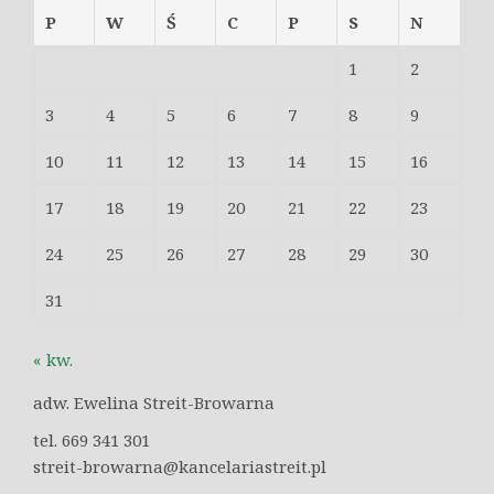
P
W
Ś
C
P
S
N
1
2
3
4
5
6
7
8
9
10
11
12
13
14
15
16
17
18
19
20
21
22
23
24
25
26
27
28
29
30
31
« kw.
adw. Ewelina Streit-Browarna
tel. 669 341 301
streit-browarna@kancelariastreit.pl