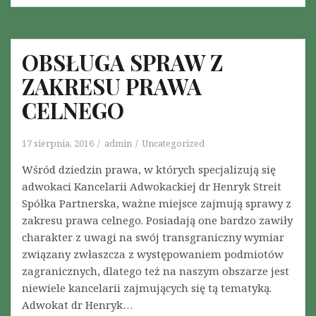
h
d
e
.
o
o
ś
o
OBSŁUGA SPRAW Z
ć
d
u
ZAKRESU PRAWA
s
c
z
CELNEGO
z
k
y
o
n
17 sierpnia, 2016
admin
Uncategorized
d
i
o
Wśród dziedzin prawa, w których specjalizują się
e
w
adwokaci Kancelarii Adwokackiej dr Henryk Streit
n
a
Spółka Partnerska, ważne miejsce zajmują sprawy z
i
n
zakresu prawa celnego. Posiadają one bardzo zawiły
e
i
charakter z uwagi na swój transgraniczny wymiar
p
e
związany zwłaszcza z występowaniem podmiotów
o
z
zagranicznych, dlatego też na naszym obszarze jest
ś
a
niewiele kancelarii zajmujących się tą tematyką.
m
s
Adwokat dr Henryk…
i