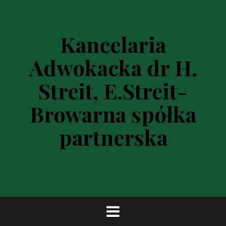
P
r
z
Kancelaria
e
s
Adwokacka dr H.
k
o
Streit, E.Streit-
c
z
Browarna spółka
d
o
partnerska
t
r
e
ś
c
i