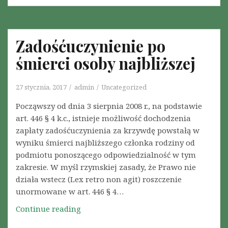
k
i
c
e
e
p
Zadośćuczynienie po
s
r
k
śmierci osoby najbliższej
o
a
b
n
l
27 stycznia, 2017
admin
Uncategorized
c
e
e
Począwszy od dnia 3 sierpnia 2008 r., na podstawie
m
l
art. 446 § 4 k.c., istnieje możliwość dochodzenia
ó
a
zapłaty zadośćuczynienia za krzywdę powstałą w
w
r
wyniku śmierci najbliższego członka rodziny od
p
i
podmiotu ponoszącego odpowiedzialność w tym
r
i
zakresie. W myśl rzymskiej zasady, że Prawo nie
a
w
działa wstecz (Lex retro non agit) roszczenie
w
w
unormowane w art. 446 § 4…
n
a
y
Continue reading
Z
l
c
a
c