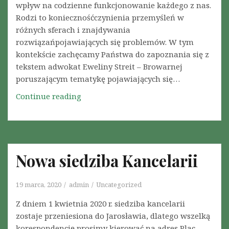
K
wpływ na codzienne funkcjonowanie każdego z nas.
y
A
Rodzi to koniecznośćczynienia przemyśleń w
i
R
różnych sferach i znajdywania
n
B
rozwiązańpojawiających się problemów. W tym
s
U
kontekście zachęcamy Państwa do zapoznania się z
t
P
tekstem adwokat Eweliny Streit – Browarnej
a
A
poruszającym tematykę pojawiających się…
l
Ń
a
Continue reading
R
S
c
o
T
j
z
W
i
p
A
w
r
b
Nowa siedziba Kancelarii
z
u
e
d
s
19 marca, 2020
admin
Uncategorized
y
t
n
Z dniem 1 kwietnia 2020 r. siedziba kancelarii
r
k
zostaje przeniesiona do Jarosławia, dlatego wszelką
z
u
korespondencję prosimy kierować na adres Plac