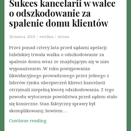
Sukces kancelarii w walce
i
S
i
o odszkodowanie za
-
C
C
spalenie domu klientów
O
o
V
V
I
28 marca, 2018
ewelina
strona
-
D
2
Przez ponad cztery lata przed sądami apelacji
-
–
lubelskiej trwała walka o odszkodowanie za
1
r
spalenie domu wraz ze znajdującym się w nim
9
o
wyposażeniem. W toku postępowania
z
likwidacyjnego prowadzonego przez jednego z
w
liderów rynku ubezpieczeń klienci kancelarii
i
otrzymali niepełną kwotę odszkodowania. Z tego
ą
powodu wytoczenie powództwa przed sądem stało
z
się konieczne. Stan faktyczny sprawy był
y
skomplikowany, bowiem…
w
Continue reading
S
a
u
n